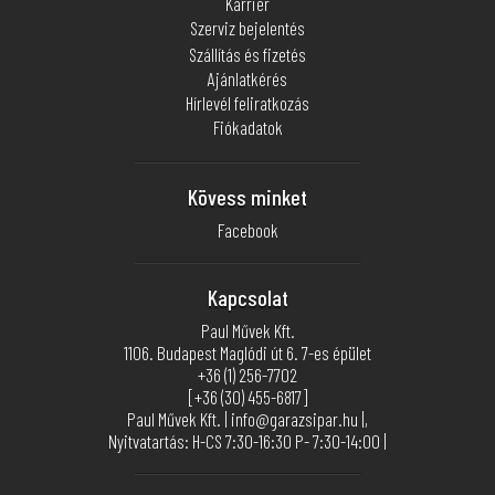
Karrier
Szerviz bejelentés
Szállítás és fizetés
Ajánlatkérés
Hírlevél feliratkozás
Fiókadatok
Kövess minket
Facebook
Kapcsolat
Paul Művek Kft.
1106. Budapest Maglódi út 6. 7-es épület
+36 (1) 256-7702
[+36 (30) 455-6817]
Paul Művek Kft. | info@garazsipar.hu |,
Nyitvatartás: H-CS 7:30-16:30 P- 7:30-14:00 |