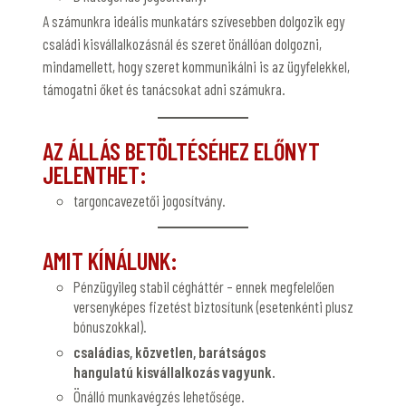
A számunkra ideális munkatárs szívesebben dolgozik egy
családi kisvállalkozásnál és szeret önállóan dolgozni,
mindamellett, hogy szeret kommunikálni is az ügyfelekkel,
támogatni őket és tanácsokat adni számukra.
AZ ÁLLÁS BETÖLTÉSÉHEZ ELŐNYT
JELENTHET:
targoncavezetői jogosítvány.
AMIT KÍNÁLUNK:
Pénzügyileg stabil cégháttér – ennek megfelelően
versenyképes fizetést biztosítunk (esetenkénti plusz
bónuszokkal).
családias, közvetlen, barátságos
hangulatú
kis
vállalkozás vagyunk.
Önálló munkavégzés lehetősége.