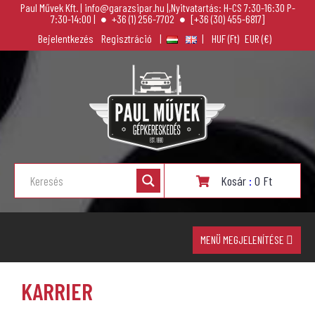
Paul Művek Kft. | info@garazsipar.hu |,Nyitvatartás: H-CS 7:30-16:30 P-
7:30-14:00 |
+36 (1) 256-7702
[+36 (30) 455-6817]
Bejelentkezés
Regisztráció
|
|
Kosár
:
0
Ft
MENÜ MEGJELENÍTÉSE
KARRIER