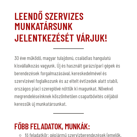
LEENDŐ
SZERVIZES
MUNKATÁRSUNK
JELENTKEZÉSÉT VÁRJUK!
30 éve működő, magyar tulajdonú, családias hangulatú
kisvállalkozás vagyunk. Új és használt garázsipari gépek és
berendezések forgalmazásával, kereskedelmével és
szervizével foglalkozunk és az eltelt évtizedek alatt stabil,
országos piaci szereplővé nőttük ki magunkat. Növekvő
megrendeléseinknek köszönhetően csapatbővítés céljából
keressük új munkatársunkat.
FŐBB FELADATOK, MUNKÁK:
fő feladatkör: gépjármű szervizberendezések (emelők,