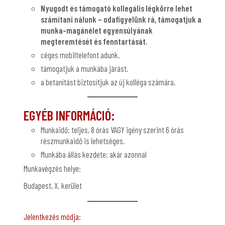
Nyugodt és támogató kollegális légkörre lehet
számítani nálunk – odafigyelünk rá, támogatjuk a
munka-magánélet egyensúlyának
megteremtését és fenntartását.
céges mobiltelefont adunk.
támogatjuk a munkába járást.
a betanítást biztosítjuk az új kolléga számára.
EGYÉB INFORMÁCIÓ:
Munkaidő: teljes, 8 órás VAGY igény szerint 6 órás
részmunkaidő is lehetséges.
Munkába állás kezdete: akár azonna
l
Munkavégzés helye:
Budapest, X. kerület
Jelentkezés módja: