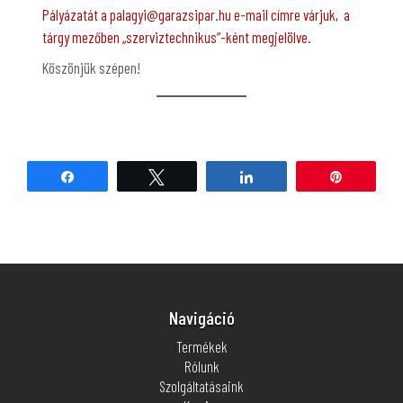
Pályázatát a palagyi@garazsipar.hu e-mail címre várjuk, a
tárgy mezőben „szerviztechnikus”-ként megjelölve.
Köszönjük szépen!
Share
Tweet
Share
Pin
Navigáció
Termékek
Rólunk
Szolgáltatásaink