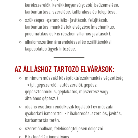
kerékszerelők, kerékkiegyensúlyozók) beüzemelése,
karbantartása, szerelése, kalibrálása és telepítése.
szükséges -garanciális- javítások, felújítások,
karbantartási munkálatok elvégzése (mechanikus,
pneumatikus és kis részben villamos javítások).
alkalomszerűen árurendeléssel és szállításokkal
kapcsolatos ügyek intézése.
AZ ÁLLÁSHOZ TARTOZÓ ELVÁRÁSOK:
minimum műszaki középfokú/szakmunkás végzettség
–> (pl. gépszerelői, autószerelői, gépész,
gépésztechnikus, géplakatos, műszerész vagy
általános gépész.)
ideális esetben rendelkezik legalább 1 év műszaki
gyakorlati ismerettel – hibakeresés, szerelés, javítás,
karbantartás terén.
szeret önállóan, felelősségteljesen dolgozni.
B kategóriás jogosítvány.