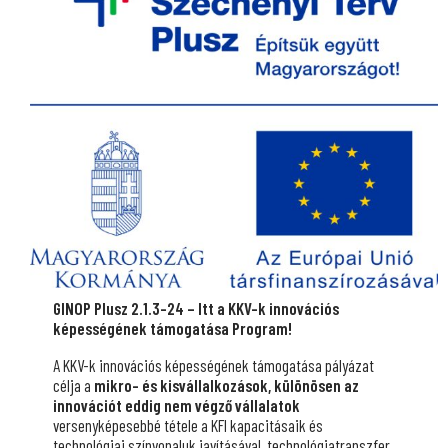
GINOP Plusz 2.1.3-24
– Itt a
KKV-k innovációs
képességének támogatás
a Program!
A KKV-k innovációs képességének támogatása pályázat
célja a
mikro- és kisvállalkozások, különösen az
innovációt eddig nem végző vállalatok
versenyképesebbé tétele a KFI kapacitásaik és
technológiai színvonaluk javításával, technológiatranszfer