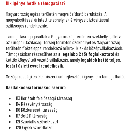
Kik igényelhetik a támogatást?
Magyarország egész területén megvalósítható beruházás. A
megvalósítással érintett telephelynek érvényes biztosítással
szükséges rendelkeznie.
Támogatásra jogosultak a Magyarország területén székhellyel, illetve
az Európai Gazdasági Térség területén székhellyel és Magyarország
területén fiókteleppel rendelkező mikro-, kis- és középvállalkozások.
Támogatásban részesülhet az
a legalább 2 főt foglalkoztató
és
kettős könyvvitelt vezető vállalkozás, amely
legalább kettő teljes,
lezárt üzleti évvel rendelkezik
.
Mezőgazdasági és élelmiszeripari fejlesztési igény nem támogatható.
Gazdálkodási formakód szerint:
113 Korlátolt felelősségű társaság
114 Részvénytársaság
116 Közkereseti társaság
117 Betéti társaság
121 Szociális szövetkezet
129 Egyéb szövetkezet