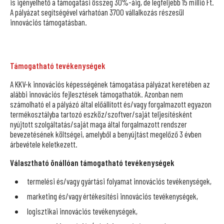
is igényelhető a támogatási összeg 30%-áig, de legfeljebb 15 millió Ft.
A pályázat segítségével várhatóan 3700 vállalkozás részesül
innovációs támogatásban.
Támogatható tevékenységek
A KKV-k innovációs képességének támogatása pályázat keretében az
alábbi innovációs fejlesztések támogathatók. Azonban nem
számolható el a pályázó által előállított és/vagy forgalmazott egyazon
termékosztályba tartozó eszköz/szoftver/saját teljesítésként
nyújtott szolgáltatás/saját maga által forgalmazott rendszer
bevezetésének költségei, amelyből a benyújtást megelőző 3 évben
árbevétele keletkezett.
Választható önállóan támogatható tevékenységek
termelési és/vagy gyártási folyamat innovációs tevékenységek,
marketing és/vagy értékesítési innovációs tevékenységek,
logisztikai innovációs tevékenységek,