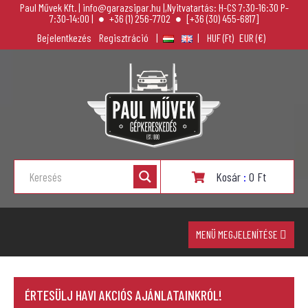
Paul Művek Kft. | info@garazsipar.hu |,Nyitvatartás: H-CS 7:30-16:30 P-
7:30-14:00 |
+36 (1) 256-7702
[+36 (30) 455-6817]
Bejelentkezés
Regisztráció
|
|
Kosár
:
0
Ft
MENÜ MEGJELENÍTÉSE
ÉRTESÜLJ HAVI AKCIÓS AJÁNLATAINKRÓL!