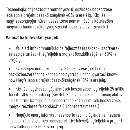
Technológiai fejlesztést eredményező új eszközök beszerzése
legalább a projekt összköltségének 40%-a erejéig. (Kis- és
nagyhaszongépjárművek beszerzése nem minősül a kötelezően
megvalósítandó tevékenység szerinti eszközbeszerzésnek.)
Választható tevékenységek
Vállalati infokommunikációs fejlesztés (eszközök, szoftverek
és szolgáltatások), legfeljebb a projekt összköltségének 50%-a
erejéig.
Szükséges immateriális javak beszerzése (például az
eszközbeszerzéshez kapcsolódó gyártási licenc, gyártási know-
how), legfeljebb a projekt összköltségének 10%-a erejéig.
Kis- és nagyhaszongépjárművek beszerzése, legfeljebb 25 millió
forint + ÁFA értékhatárig. (Kivételt képez az elszámolhatóság alól az
L és M jármű kategória jelöléssel rendelkező járművek beszerzése,
melyek részletes felsorolását a 6.1 pont tartalmazza.)
Megújuló energiaforrást hasznosító technológiák alkalmazása
(napelem és napelemes rendszerek kivételével), legfeljebb a projekt
összköltségének 50%-a erejéig.