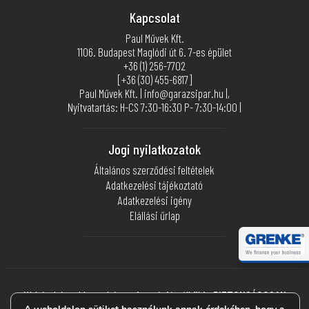
Kapcsolat
Paul Művek Kft.
1106. Budapest Maglódi út 6. 7-es épület
+36 (1) 256-7702
[+36 (30) 455-6817]
Paul Művek Kft. | info@garazsipar.hu |,
Nyitvatartás: H-CS 7:30-16:30 P- 7:30-14:00 |
Jogi nyilatkozatok
Általános szerződési feltételek
Adatkezelési tájékoztató
Adatkezelési igény
Elállási űrlap
Webáruházunkban akár regisztráció nélkül is
BIZTONSÁGOSAN
FIZETHETSZ BANKKÁRTYÁDDAL
a ©
Stripe
segítségével.