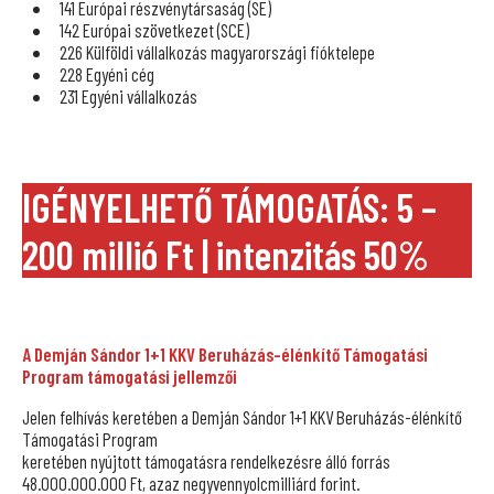
141 Európai részvénytársaság (SE)
142 Európai szövetkezet (SCE)
226 Külföldi vállalkozás magyarországi fióktelepe
228 Egyéni cég
231 Egyéni vállalkozás
IGÉNYELHETŐ TÁMOGATÁS: 5 –
200 millió Ft
| intenzitás 50%
A Demján Sándor 1+1 KKV Beruházás-élénkítő Támogatási
Program támogatási jellemzői
Jelen felhívás keretében a Demján Sándor 1+1 KKV Beruházás-élénkítő
Támogatási Program
keretében nyújtott támogatásra rendelkezésre álló forrás
48.000.000.000 Ft, azaz negyvennyolcmilliárd forint.