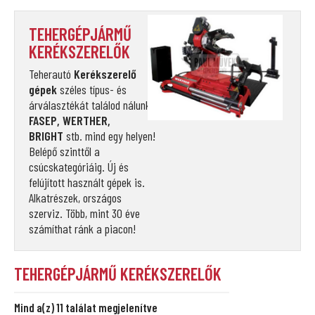
TEHERGÉPJÁRMŰ
KERÉKSZERELŐK
Teherautó
Kerékszerelő
gépek
széles típus- és
árválasztékát találod nálunk!
FASEP, WERTHER,
BRIGHT
stb. mind egy helyen!
Belépő szinttől a
csúcskategóriáig. Új és
felújított használt gépek is.
Alkatrészek, országos
szerviz. Több, mint 30 éve
számíthat ránk a piacon!
TEHERGÉPJÁRMŰ KERÉKSZERELŐK
Mind a(z) 11 találat megjelenítve