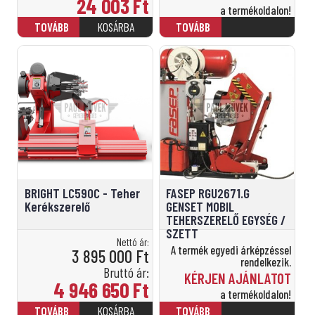
24 003
Ft
a termékoldalon!
BRIGHT LC590C - Teher
FASEP RGU2671.G
Kerékszerelő
GENSET MOBIL
TEHERSZERELŐ EGYSÉG /
SZETT
Nettó ár:
A termék egyedi árképzéssel
3 895 000
Ft
rendelkezik.
Bruttó ár:
KÉRJEN AJÁNLATOT
4 946 650
Ft
a termékoldalon!