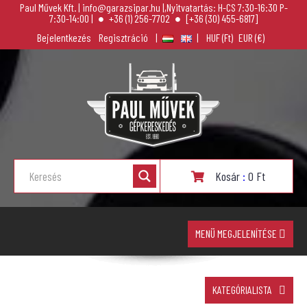
Paul Művek Kft. | info@garazsipar.hu |,Nyitvatartás: H-CS 7:30-16:30 P-
7:30-14:00 |
+36 (1) 256-7702
[+36 (30) 455-6817]
Bejelentkezés
Regisztráció
|
|
Kosár
:
0
Ft
MENÜ MEGJELENÍTÉSE
KATEGÓRIALISTA