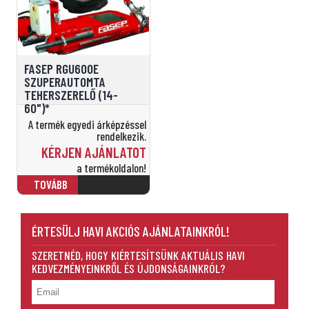
FASEP RGU600E
SZUPERAUTOMTA
TEHERSZERELŐ (14-
60")*
A termék egyedi árképzéssel
rendelkezik.
KÉRJEN AJÁNLATOT
a termékoldalon!
ÉRTESÜLJ HAVI AKCIÓS AJÁNLATAINKRÓL!
SZERETNÉD, HOGY KIÉRTESÍTSÜNK AKTUÁLIS HAVI
KEDVEZMÉNYEINKRŐL ÉS ÚJDONSÁGAINKRÓL?