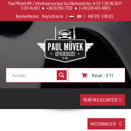
Paul Művek Kft. | info@garazsipar.hu |,Nyitvatartás: H-CS 7:30-16:30 P-
7:30-14:00 |
+36 (1) 256-7702
[+36 (30) 455-6817]
Bejelentkezés
Regisztráció
|
|
Kosár
:
0
Ft
MENÜ MEGJELENÍTÉSE
KATEGÓRIALISTA