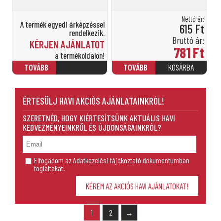
Nettó ár:
A termék egyedi árképzéssel
615
Ft
rendelkezik.
Bruttó ár:
KÉRJEN AJÁNLATOT
781
Ft
a termékoldalon!
ÉRTESÜLJ HAVI AKCIÓS AJÁNLATAINKRÓL!
SZERETNÉD, HOGY KIÉRTESÍTSÜNK AKTUÁLIS HAVI
KEDVEZMÉNYEINKRŐL ÉS ÚJDONSÁGAINKRÓL?
Elfogadom az Adatkezelési tájékoztató dokumentumban
foglaltakat!
1
2
→