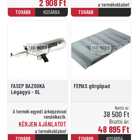
2 908
Ft
a termékoldalon!
FASEP BAZOOKA
FEMAS görgőpad
Légágyú - 6L
Nettó ár:
A termék egyedi árképzéssel
38 500
Ft
rendelkezik.
Bruttó ár:
KÉRJEN AJÁNLATOT
48 895
Ft
a termékoldalon!