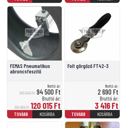
FEMAS Pneumatikus
Folt görgőző FT42-3
abroncsfeszítő
Nettó ár:
Nettó ár:
94 500
Ft
2 690
Ft
109 500
Ft
Bruttó ár:
Bruttó ár:
120 015
Ft
3 416
Ft
139 065
Ft