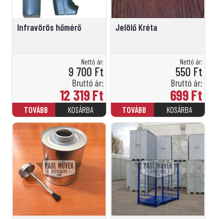
Infravörös hőmérő
Jelölő Kréta
Nettó ár:
Nettó ár:
9 700
Ft
550
Ft
Bruttó ár:
Bruttó ár:
12 319
Ft
699
Ft