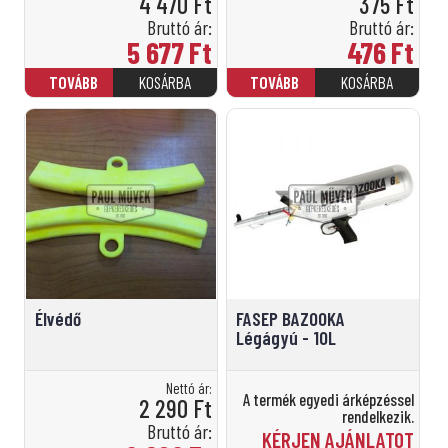
4 470
Ft
375
Ft
Bruttó ár:
Bruttó ár:
5 677
Ft
476
Ft
Élvédő
FASEP BAZOOKA
Légágyú - 10L
Nettó ár:
A termék egyedi árképzéssel
2 290
Ft
rendelkezik.
Bruttó ár:
KÉRJEN AJÁNLATOT