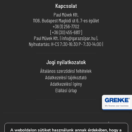
Kapcsolat
Paul Művek Kft.
1106. Budapest Maglódi út 6. 7-es épület
+36 (1) 256-7702
[+36 (30) 455-6817]
Paul Művek Kft. | info@garazsipar.hu |,
Nyitvatartás: H-CS 7:30-16:30 P- 7:30-14:00 |
Jogi nyilatkozatok
Általános szerződési feltételek
Adatkezelési tájékoztató
Adatkezelési igény
Elállási űrlap
Webáruházunkban akár regisztráció nélkül is
BIZTONSÁGOSAN
FIZETHETSZ BANKKÁRTYÁDDAL
a ©
Stripe
segítségével.
A weboldalon sütiket használunk annak érdekében, hogy a