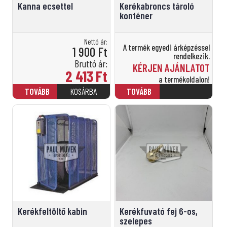
Kanna ecsettel
Kerékabroncs tároló
konténer
Nettó ár:
A termék egyedi árképzéssel
1 900
Ft
rendelkezik.
Bruttó ár:
KÉRJEN AJÁNLATOT
2 413
Ft
a termékoldalon!
Kerékfeltöltő kabin
Kerékfuvató fej 6-os,
szelepes