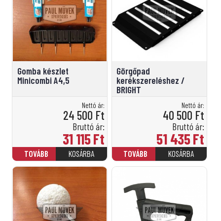
Gomba készlet
Görgőpad
Minicombi A4,5
kerékszereléshez /
BRIGHT
Nettó ár:
Nettó ár:
24 500
Ft
40 500
Ft
Bruttó ár:
Bruttó ár:
31 115
Ft
51 435
Ft