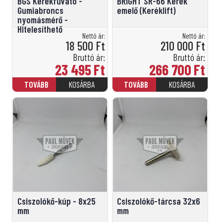
BGS Kerékfuvató -
BRIGHT SR-66 Kerék
Gumiabroncs
emelő (Keréklift)
nyomásmérő -
Hitelesíthető
Nettó ár:
Nettó ár:
18 500
Ft
210 000
Ft
Bruttó ár:
Bruttó ár:
23 495
Ft
266 700
Ft
Csiszolókő-kúp - 8x25
Csiszolókő-tárcsa 32x6
mm
mm