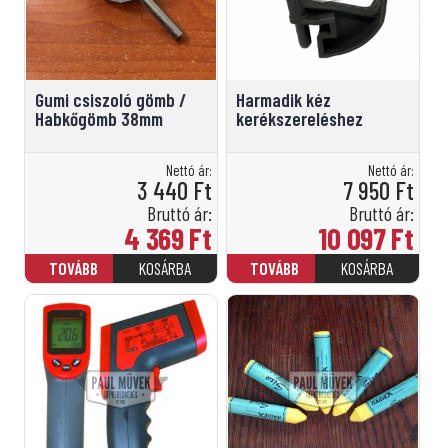
Gumi csiszoló gömb /
Harmadik kéz
Habkőgömb 38mm
kerékszereléshez
Nettó ár:
Nettó ár:
3 440
Ft
7 950
Ft
Bruttó ár:
Bruttó ár:
4 369
Ft
10 097
Ft