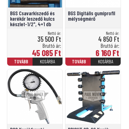
BGS Csavarkiszedő és
BGS Digitális gumiprofil
kerékőr leszedő kulcs
mélységmérő
készlet-1/2", 4+1 db
Nettó ár:
Nettó ár:
35 500
Ft
4 850
Ft
Bruttó ár:
Bruttó ár:
45 085
Ft
6 160
Ft