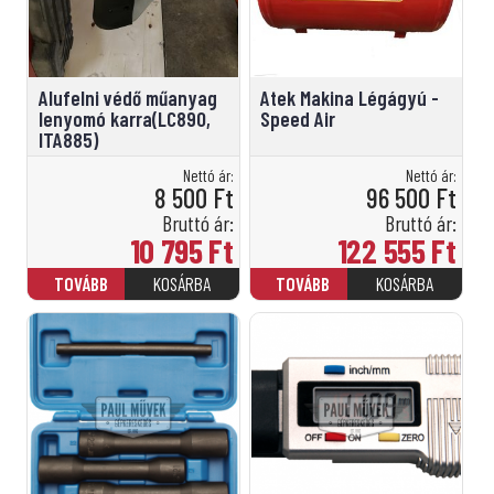
Alufelni védő műanyag
Atek Makina Légágyú -
lenyomó karra(LC890,
Speed Air
ITA885)
Nettó ár:
Nettó ár:
8 500
Ft
96 500
Ft
Bruttó ár:
Bruttó ár:
10 795
Ft
122 555
Ft