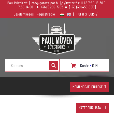
Paul Művek Kft. | info@garazsipar.hu |,Nyitvatartás: H-CS 7:30-16:30 P-
7:30-14:00 |
+36 (1) 256-7702
[+36 (30) 455-6817]
Bejelentkezés
Regisztráció
|
|
Kosár
:
0
Ft
MENÜ MEGJELENÍTÉSE
KATEGÓRIALISTA