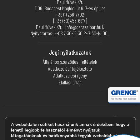
Paul Művek Kft.
1106. Budapest Maglódi út 6. 7-es épület
+36 (1) 256-7702
[+36 (30) 455-6817]
Paul Művek Kft. | info@garazsipar.hu |,
Nyitvatartás: H-CS 7:30-16:30 P- 7:30-14:00 |
Jogi nyilatkozatok
Általános szerződési feltételek
Adatkezelési tájékoztató
Adatkezelési igény
Elállási űrlap
Webáruházunkban akár regisztráció nélkül is
BIZTONSÁGOSAN
FIZETHETSZ BANKKÁRTYÁDDAL
a ©
Stripe
segítségével.
A weboldalon sütiket használunk annak érdekében, hogy a
lehető legjobb felhasználói élményt nyújtsuk
látogatóinknak és hatékonyabbá tegyük weboldalunk