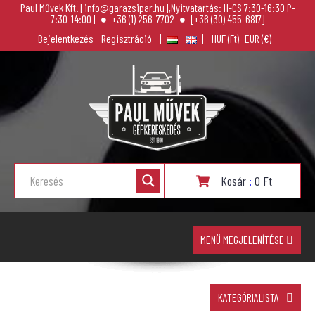
Paul Művek Kft. | info@garazsipar.hu |,Nyitvatartás: H-CS 7:30-16:30 P-
7:30-14:00 |
+36 (1) 256-7702
[+36 (30) 455-6817]
Bejelentkezés
Regisztráció
|
|
Kosár
:
0
Ft
MENÜ MEGJELENÍTÉSE
KATEGÓRIALISTA