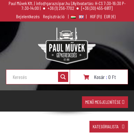
Paul Művek Kft. | info@garazsipar.hu |,Nyitvatartás: H-CS 7:30-16:30 P-
7:30-14:00 |
+36 (1) 256-7702
[+36 (30) 455-6817]
Bejelentkezés
Regisztráció
|
|
Kosár
:
0
Ft
MENÜ MEGJELENÍTÉSE
KATEGÓRIALISTA