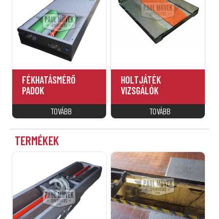
FÉKHATÁSMÉRŐ
HOLTJÁTÉK
PADOK
VIZSGÁLÓK
TERMÉKEK