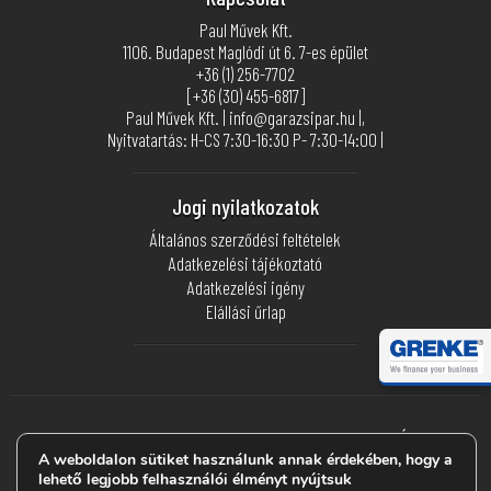
Paul Művek Kft.
1106. Budapest Maglódi út 6. 7-es épület
+36 (1) 256-7702
[+36 (30) 455-6817]
Paul Művek Kft. | info@garazsipar.hu |,
Nyitvatartás: H-CS 7:30-16:30 P- 7:30-14:00 |
Jogi nyilatkozatok
Általános szerződési feltételek
Adatkezelési tájékoztató
Adatkezelési igény
Elállási űrlap
Webáruházunkban akár regisztráció nélkül is
BIZTONSÁGOSAN
FIZETHETSZ BANKKÁRTYÁDDAL
a ©
Stripe
segítségével.
A weboldalon sütiket használunk annak érdekében, hogy a
lehető legjobb felhasználói élményt nyújtsuk