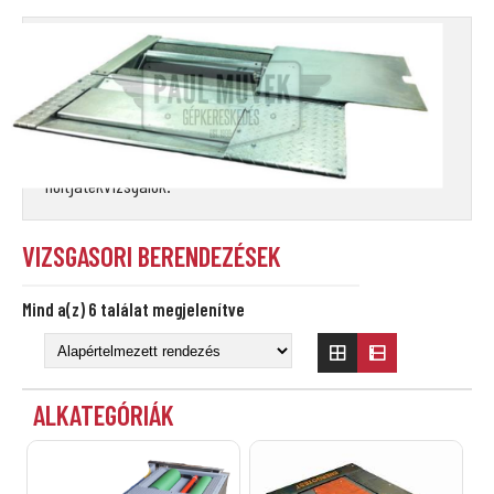
VIZSGASORI BERENDEZÉSEK
Vizsgasori
berendezések:
fékhatásmérő
padok és
holtjátékvizsgálók.
VIZSGASORI BERENDEZÉSEK
Mind a(z) 6 találat megjelenítve
ALKATEGÓRIÁK