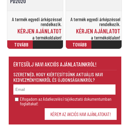
PD2020
A termék egyedi árképzéssel
A termék egyedi árképzéssel
rendelkezik.
rendelkezik.
KÉRJEN AJÁNLATOT
KÉRJEN AJÁNLATOT
a termékoldalon!
a termékoldalon!
ÉRTESÜLJ HAVI AKCIÓS AJÁNLATAINKRÓL!
SZERETNÉD, HOGY KIÉRTESÍTSÜNK AKTUÁLIS HAVI
KEDVEZMÉNYEINKRŐL ÉS ÚJDONSÁGAINKRÓL?
Elfogadom az Adatkezelési tájékoztató dokumentumban
foglaltakat!